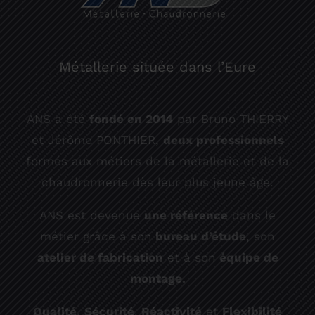
Métallerie située dans l’Eure
ANS a été
fondé en 2014
par Bruno THIERRY
et Jérôme PONTHIER,
deux professionnels
formés aux métiers de la métallerie et de la
chaudronnerie dès leur plus jeune âge.
ANS est devenue
une référence
dans le
métier grâce à son
bureau d’étude
, son
atelier de fabrication
et à son
équipe de
montage.
Qualité
,
Sécurité
,
Réactivité
et
Flexibilité