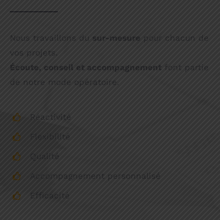
Nous travaillons du
sur-mesure
pour chacun de
vos projets.
Écoute, conseil et accompagnement
font partie
de notre mode opératoire.
Réactivité
Flexibilité
Qualité
Accompagnement personnalisé
Efficacité