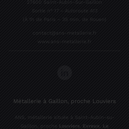
27600 Saint-Aubin-Sur-Gaillon
Sortie n° 17 – Autoroute A13
(À 1h de Paris – 35 min. de Rouen)
contact@ans-metallerie.fr
www.ans-metallerie.fr
Métallerie à Gaillon, proche Louviers
ANS, métallerie située à Saint-Aubin-su-
Gaillon, proche
Louviers
,
Evreux
,
Le