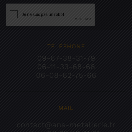
TÉLÉPHONE
09-67-38-31-79
06-11-33-68-68
06-08-62-75-66
MAIL
contact@ans-metallerie.fr