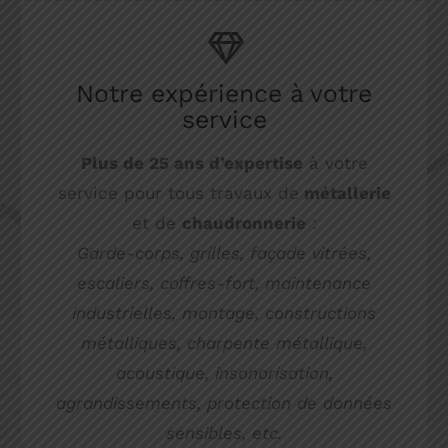
Notre expérience à votre
service
Plus de 25 ans d’expertise
à votre
service pour tous travaux de
métallerie
et de
chaudronnerie
:
Garde-corps, grilles, façade vitrées,
escaliers, coffres-fort, maintenance
industrielles, montage, constructions
métalliques, charpente métallique,
acoustique, insonorisation,
agrandissements, protection de données
sensibles, etc.