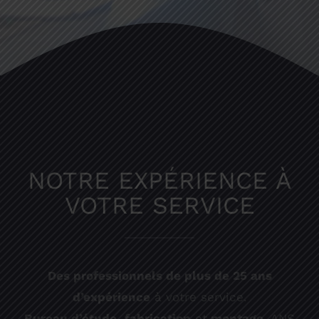
NOTRE EXPÉRIENCE À
VOTRE SERVICE
Des professionnels de plus de 25 ans
d’expérience
à votre service.
Bureau d’étude
,
fabrication
et
montage
, ANS