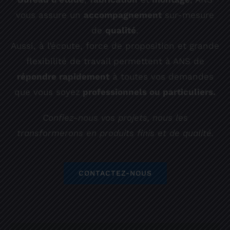
vous assure un
accompagnement
sur-mesure
de
qualité
.
Aussi, à l’écoute, force de proposition et grande
flexibilité de travail permettent à ANS de
répondre rapidement
à toutes vos demandes
que vous soyez
professionnels ou particuliers.
Confiez-nous vos projets, nous les
transformerons en produits finis et de qualité.
CONTACTEZ-NOUS