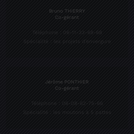
Bruno THIERRY
Co-gérant
Téléphone : 06-11-33-68-68
Spécialité : les projets d’envergure
Jérôme PONTHIER
Co-gérant
Téléphone : 06-08-62-75-66
Spécialité : les moutons à 5 pattes