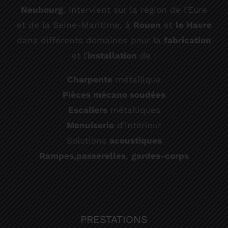
Neubourg
. Intervient sur la région de l’Eure
et de la Seine-Maritime, à
Rouen
et
le Havre
dans différents domaines pour la
fabrication
et l’
installation
de :
Charpente
métallique
Pièces mécano soudées
Escaliers
métalliques
Menuiserie
d’intérieur
Solutions
acoustiques
Rampes,
passerelles
,
gardes-corps
PRESTATIONS