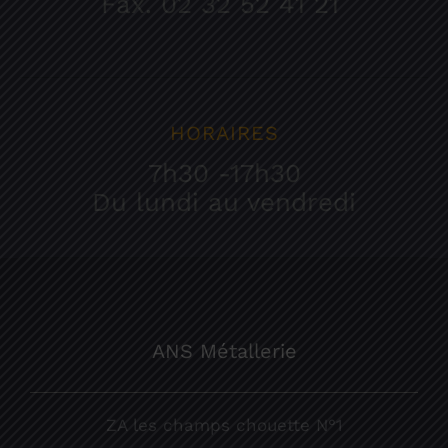
Fax. 02 32 52 41 21
HORAIRES
7h30 -17h30
Du lundi au vendredi
ANS Métallerie
ZA les champs chouette N°1