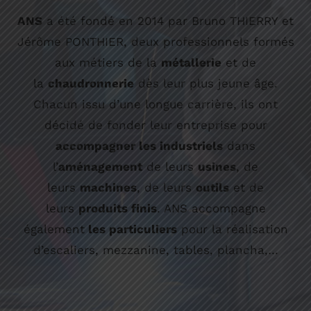
ANS
a été fondé en 2014 par Bruno THIERRY et
Jérôme PONTHIER, deux professionnels formés
aux métiers de la
métallerie
et de
la
chaudronnerie
dès leur plus jeune âge.
Chacun issu d’une longue carrière, ils ont
décidé de fonder leur entreprise pour
accompagner les industriels
dans
l’
aménagement
de leurs
usines
, de
leurs
machines
, de leurs
outils
et de
leurs
produits finis
. ANS accompagne
également
les particuliers
pour la réalisation
d’escaliers, mezzanine, tables, plancha,…