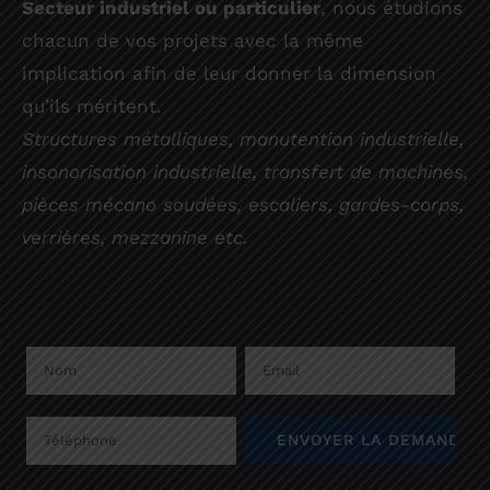
Secteur industriel ou particulier
, nous étudions
chacun de vos projets avec la même
implication afin de leur donner la dimension
qu’ils méritent.
Structures métalliques, manutention industrielle,
insonorisation industrielle, transfert de machines,
pièces mécano soudées, escaliers, gardes-corps,
verrières, mezzanine etc.