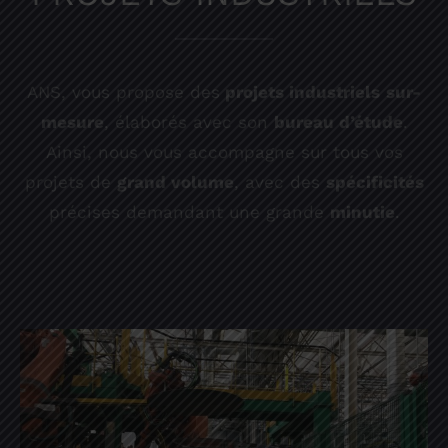
ANS, vous propose des
projets industriels
sur-
mesure
, élaborés avec son
bureau d’étude
.
Ainsi, nous vous accompagne sur tous vos
projets de
grand volume
, avec des
spécificités
précises demandant une grande
minutie
.