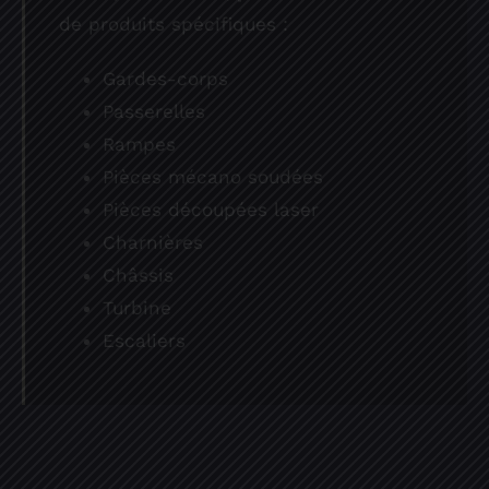
de produits spécifiques :
Gardes-corps
Passerelles
Rampes
Pièces mécano soudées
Pièces découpées laser
Charnières
Châssis
Turbine
Escaliers