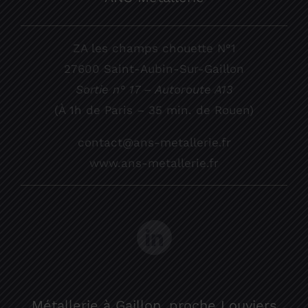
ZA les champs chouette N°1
27600 Saint-Aubin-Sur-Gaillon
Sortie n° 17 – Autoroute A13
(À 1h de Paris – 35 min. de Rouen)
contact@ans-metallerie.fr
www.ans-metallerie.fr
Métallerie à Gaillon, proche Louviers