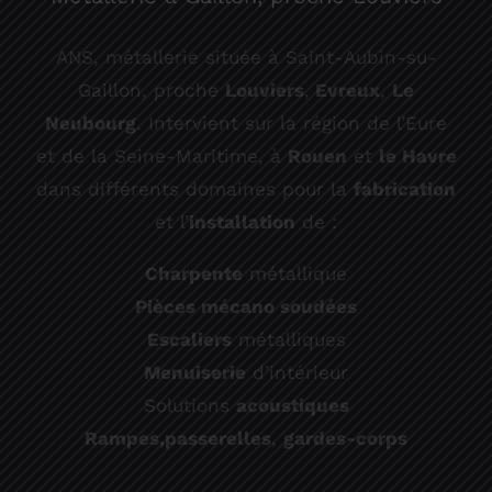
ANS, métallerie située à Saint-Aubin-su-
Gaillon, proche
Louviers
,
Evreux
,
Le
Neubourg
. Intervient sur la région de l’Eure
et de la Seine-Maritime, à
Rouen
et
le Havre
dans différents domaines pour la
fabrication
et l’
installation
de :
Charpente
métallique
Pièces mécano soudées
Escaliers
métalliques
Menuiserie
d’intérieur
Solutions
acoustiques
Rampes,
passerelles
,
gardes-corps