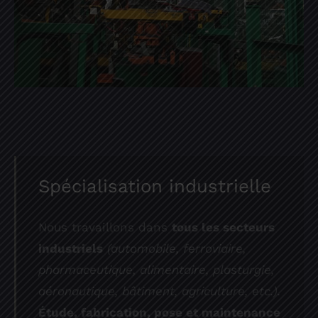
Spécialisation industrielle
Nous travaillons dans
tous les secteurs
industriels
(automobile
, ferroviaire,
pharmaceutique, alimentaire, plasturgie,
aéronautique, bâtiment, agriculture, etc.).
Étude, fabrication, pose et maintenance