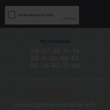
TÉLÉPHONES
09-67-38-31-79
06-11-33-68-68
06-08-62-75-66
MAIL/FAX
contact@ans-metallerie.fr