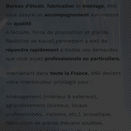
Bureau d’étude
,
fabrication
et
montage
, ANS
vous assure un
accompagnement
sur-mesure
de
qualité
.
A l’écoute, force de proposition et grande
flexibilité de travail permettent à ANS de
répondre rapidement
à toutes vos demandes
que vous soyez
professionnels ou particuliers.
Intervenant dans
toute la France
, ANS devient
votre interlocuteur privilégié pour :
Aménagement (intérieur & extérieur),
agrandissement (bureaux, locaux
professionnels, maisons, etc.), acoustique,
fabrication de pièces mécano soudées,