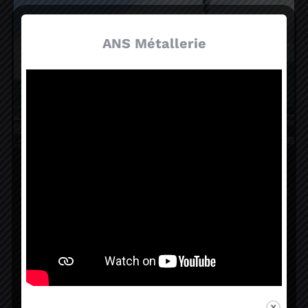
ANS Métallerie
Projets d’envergure
Un projet métallique de grande ampleur ? ANS
vous accompagne dans la réalisation de tous
vos projets quels qu’ils soient.
EN SAVOIR PLUS