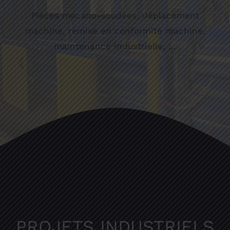
Pièces mécano-soudées, déplacement
machine, remise en conformité machine,
maintenance industrielle, …
PROJETS INDUSTRIELS