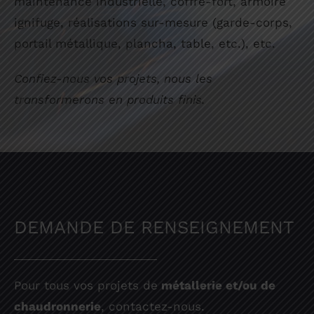
maintenance industrielle, coffre-fort, armoire
ignifuge, réalisations sur-mesure (garde-corps,
portail métallique, plancha, table, etc.), etc.
Confiez-nous vos projets, nous les
transformerons en produits finis.
DEMANDE DE RENSEIGNEMENT
Pour tous vos projets de
métallerie et/ou de
chaudronnerie
, contactez-nous.