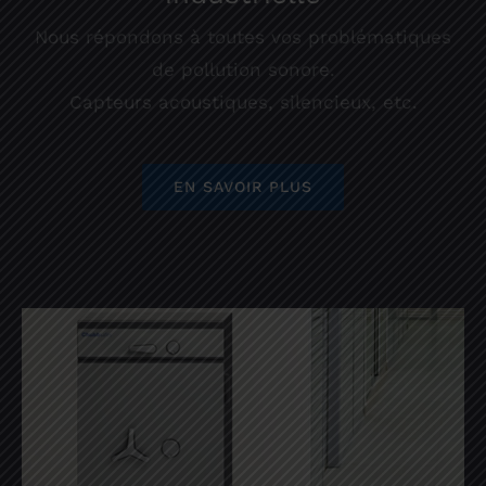
Nous répondons à toutes vos problématiques
de pollution sonore.
Capteurs acoustiques, silencieux, etc.
EN SAVOIR PLUS