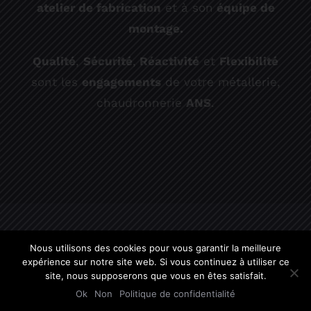
atelier de fabrication
et à son
équipe de
montage.
Qualité
,
Sécurité
,
Réactivité
et
Flexibilité
sont les
engagements
de votre métallerie,
chaudronnerie
ANS
.
Copyright 2019 | Site réalisé par
Evidenxa
|
Nous utilisons des cookies pour vous garantir la meilleure
expérience sur notre site web. Si vous continuez à utiliser ce
Mentions légales
site, nous supposerons que vous en êtes satisfait.
Ok
Non
Politique de confidentialité