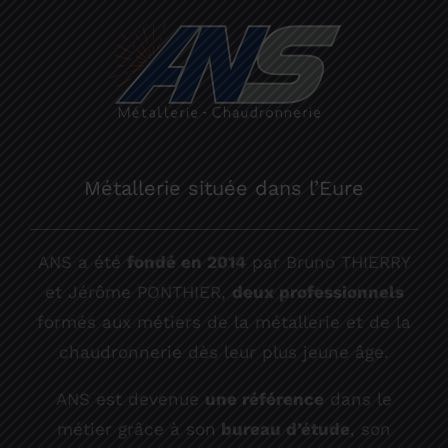
Métallerie située dans l’Eure
ANS a été
fondé en 2014
par Bruno THIERRY
et Jérôme PONTHIER,
deux professionnels
formés aux métiers de la métallerie et de la
chaudronnerie dès leur plus jeune âge.
ANS est devenue
une référence
dans le
métier grâce à son
bureau d’étude
, son