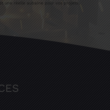
st une réelle aubaine pour vos projets.
CES