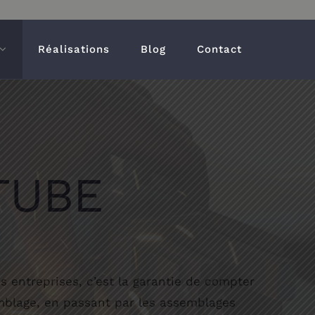
Réalisations
Blog
Contact
TUBE
s entreprises, c’est la garantie de compter
semblage, en passant par les assemblages