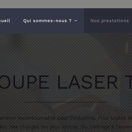
cueil
Qui sommes-nous ?
Nos prestations
OUPE LASER 
ention incontournable pour l’industrie. Pour toutes le
ers des charges les plus stricts. Du cintrage à l’as