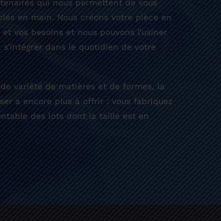
enaires qui nous permettent de vous
clés en main. Nous créons votre pièce en
 et vos besoins et nous pouvons l’usiner
à s’intégrer dans le quotidien de votre
de variété de matières et de formes, la
er a encore plus à offrir : vous fabriquez
ntable des lots dont la taille est en
Métallerie située dans l’Eure
ANS a été
fondé en 2014
par Bruno THIERRY