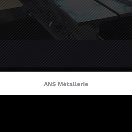
ANS Métallerie
t à l’écoute de tous nos clients !
 à prendre contact avec nous.