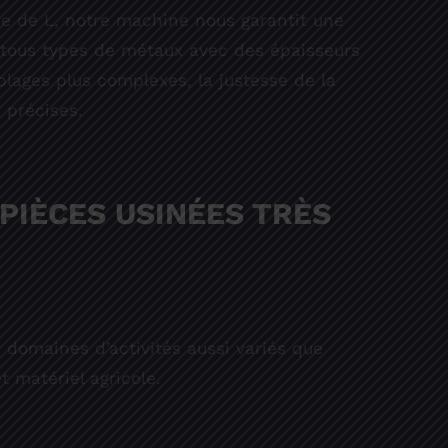
me de L, notre machine nous garantit une
er tous types de métaux avec des épaisseurs
lages plus complexes, la justesse de la
 précises.
PIÈCES USINÉES TRÈS
s domaines d’activités aussi variés que
t matériel agricole.