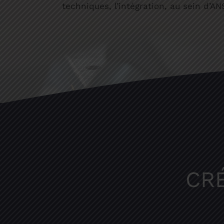
techniques, l’intégration, au sein d’A
CR