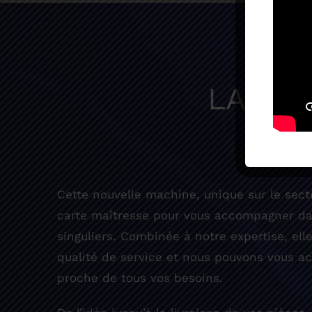
LA RÉ
Cette nouvelle machine, unique sur le secte
carte maîtresse pour vous accompagner dan
singuliers. Combinée à notre expertise, ell
qualité de service et nous pouvons vous 
proche de tous vos besoins.