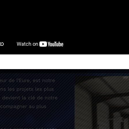
PONSE À TOUS LES B
ur de l’Eure, est notre
s les projets les plus
e devient la clé de notre
accompagner au plus