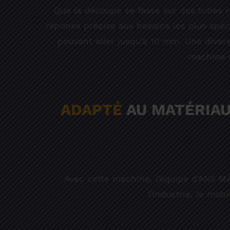
Que la découpe se fasse sur des tubes r
réponse précise aux besoins les plus spéci
pouvant aller jusqu’à 10 mm. Une diver
machine e
ADAPTÉ
AU MATÉRIAU
Avec cette machine, l’équipe d’ANS Mét
l’industrie, le mob