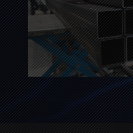
ANS Métallerie
ZA les champs chouette N°1
27600 Saint-Aubin-Sur-Gaillon
Sortie n° 17 – Autoroute A13
(À 1h de Paris – 35 min. de Rouen)
contact@ans-metallerie.fr
www.ans-metallerie.fr