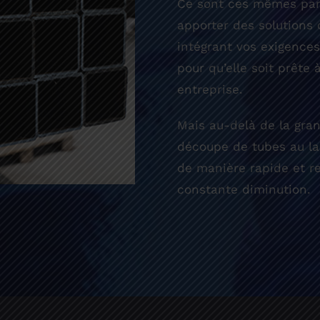
Ce sont ces mêmes part
apporter des solutions 
intégrant vos exigences
pour qu’elle soit prête 
entreprise.
Mais au-delà de la gran
PRESTATIONS
découpe de tubes au las
de manière rapide et re
Aménagements intérieurs et extérieurs
constante diminution.
Acoustique
Projets d’envergure
Protection des données sensibles