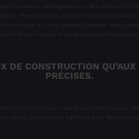
onds ou carrés, rectangulaires ou des profils en for
fiques. Pensée pour la précision, elle peut travaill
sité de moyen qui nous permet d’élaborer des assemb
st l’outil pour répondre aux plus contraintes les plus
X DE CONSTRUCTION QU’AUX 
PRÉCISES.
allerie intervient dans des projets réalisés pour de
ilier urbain, le secteur du bâtiment ou la fabrication e