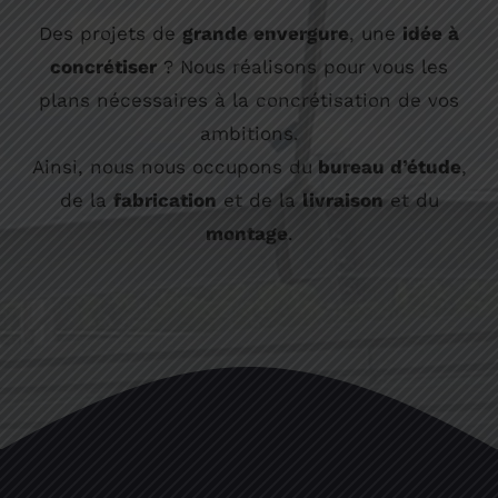
Des projets de
grande envergure
, une
idée à
concrétiser
? Nous réalisons pour vous les
plans nécessaires à la concrétisation de vos
ambitions.
Ainsi, nous nous occupons du
bureau d’étude
,
de la
fabrication
et de la
livraison
et du
montage
.