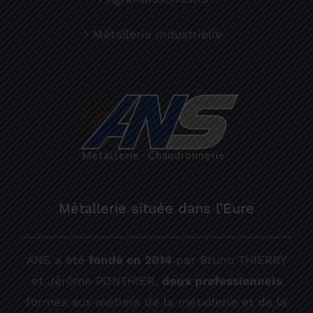
Métallerie industrielle
Métallerie située dans l’Eure
ANS a été
fondé en 2014
par Bruno THIERRY
et Jérôme PONTHIER,
deux professionnels
formés aux métiers de la métallerie et de la