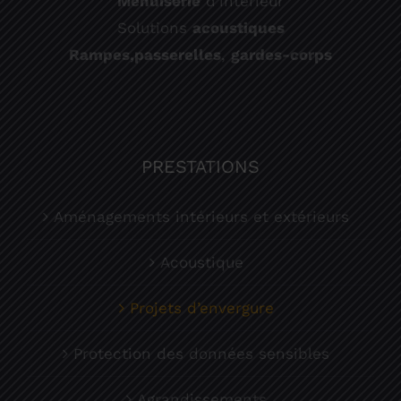
Menuiserie
d’intérieur
Solutions
acoustiques
Rampes,
passerelles
,
gardes-corps
PRESTATIONS
Aménagements intérieurs et extérieurs
Acoustique
Projets d’envergure
Protection des données sensibles
Agrandissements