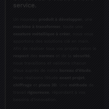
service.
Un nouveau
produit à développer
, une
machine à transformer
, toute une
ossature métallique à créer
, nous vous
apportons des solutions clé en main.
Afin de réaliser tous vos projets selon le
respect
des
normes
et de la
sécurité
,
nous travaillons et validons chacun
d’eux auprès de notre
bureau d’étude
.
Nous réalisons l’étude
avant projet
,
chiffrage
et
plans 3D
. Une
méthode
de
travail
rigoureuse
, répondant à vos
besoins d’innovation.