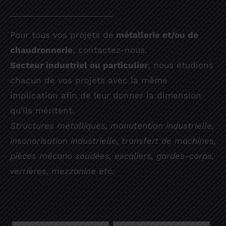
Pour tous vos projets de
métallerie et/ou de
chaudronnerie
, contactez-nous.
Secteur industriel ou particulier
, nous étudions
chacun de vos projets avec la même
implication afin de leur donner la dimension
qu’ils méritent.
Structures métalliques, manutention industrielle,
insonorisation industrielle, transfert de machines,
pièces mécano soudées, escaliers, gardes-corps,
verrières, mezzanine etc.