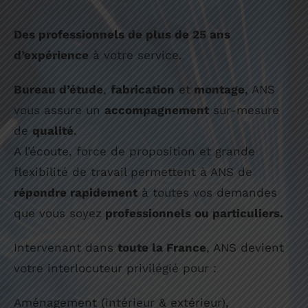
Des professionnels de plus de 25 ans
d’expérience
à votre service.
Bureau d’étude
,
fabrication
et
montage
, ANS
vous assure un
accompagnement
sur-mesure
de
qualité
.
A l’écoute, force de proposition et grande
flexibilité de travail permettent à ANS de
répondre rapidement
à toutes vos demandes
que vous soyez
professionnels ou particuliers.
Intervenant dans
toute la France
, ANS devient
votre interlocuteur privilégié pour :
Aménagement (intérieur & extérieur),