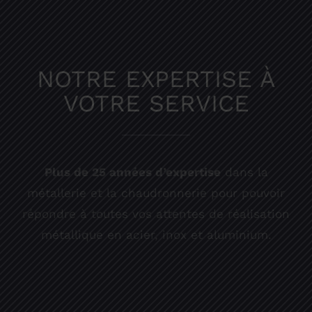
NOTRE EXPERTISE À
VOTRE SERVICE
Plus de 25 années d’expertise
dans la
métallerie et la chaudronnerie pour pouvoir
répondre à toutes vos attentes de réalisation
métallique en acier, inox et aluminium.