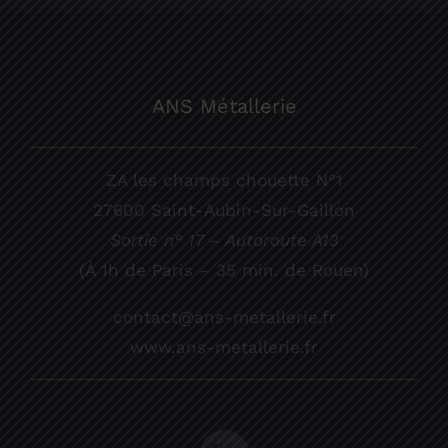
ANS Métallerie
ZA les champs chouette N°1
27600 Saint-Aubin-Sur-Gaillon
Sortie n° 17 – Autoroute A13
(À 1h de Paris – 35 min. de Rouen)
contact@ans-metallerie.fr
www.ans-metallerie.fr