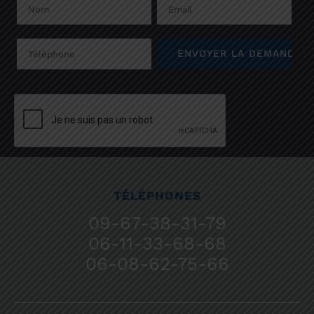
TÉLÉPHONES
09-67-38-31-79
06-11-33-68-68
06-08-62-75-66