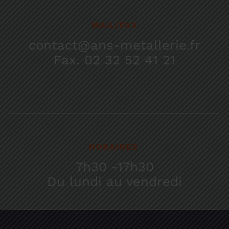
MAIL/FAX
contact@ans-metallerie.fr
Fax. 02 32 52 41 21
HORAIRES
7h30 -17h30
Du lundi au vendredi