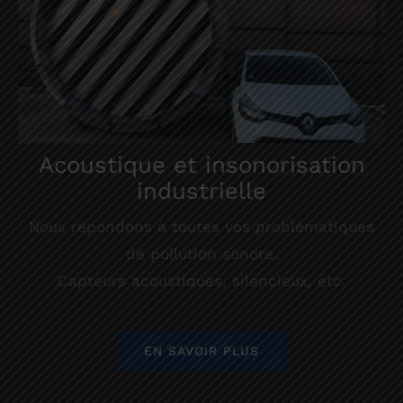
Acoustique et insonorisation
industrielle
Nous répondons à toutes vos problématiques
de pollution sonore.
Capteurs acoustiques, silencieux, etc.
EN SAVOIR PLUS