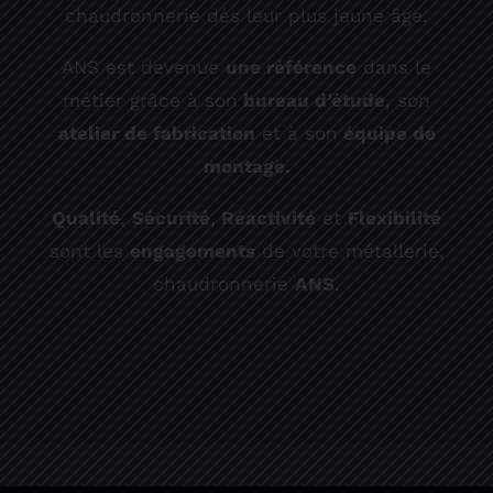
chaudronnerie dès leur plus jeune âge.
ANS est devenue
une référence
dans le
métier grâce à son
bureau d’étude
, son
atelier de fabrication
et à son
équipe de
montage.
Qualité
,
Sécurité
,
Réactivité
et
Flexibilité
sont les
engagements
de votre métallerie,
chaudronnerie
ANS
.