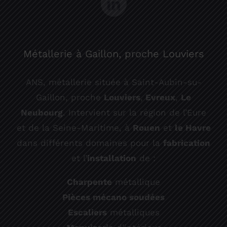
Métallerie à Gaillon, proche Louviers
ANS, métallerie située à Saint-Aubin-su-
Gaillon, proche
Louviers
,
Evreux
,
Le
Neubourg
. Intervient sur la région de l’Eure
et de la Seine-Maritime, à
Rouen
et
le Havre
dans différents domaines pour la
fabrication
et l’
installation
de :
Charpente
métallique
Pièces mécano soudées
Escaliers
métalliques